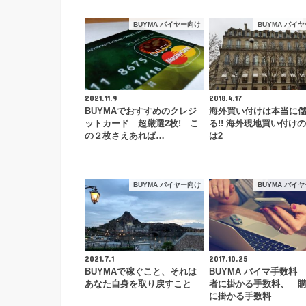
BUYMA バイヤー向け
BUYMA バイ
2021.11.9
2018.4.17
BUYMAでおすすめのクレジ
海外買い付けは本当に
ットカード 超厳選2枚! こ
る!! 海外現地買い付け
の２枚さえあれば…
は2
BUYMA バイヤー向け
BUYMA バイ
2021.7.1
2017.10.25
BUYMAで稼ぐこと、それは
BUYMA バイマ手数料
あなた自身を取り戻すこと
者に掛かる手数料、 
に掛かる手数料