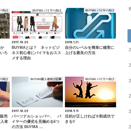
ヤー向け
BUYMA バイヤー向け
BUYMA バイヤー向け
2017.10.25
2018.1.31
儲か
BUYMAとは？ ネットビジ
自分のレベルを簡単に確実に
のいろ
ネス初心者にバイマをおスス
上げる最良の方法
メする理由
ヤー向け
BUYMA購入者向け記事
BUYMA バイヤー向け
2017.10.22
2018.9.11
 販売
パーソナルショッパー、 バ
目的が正しければ９割成功で
購入者
イヤーの優劣を見極める6つ
きる!!
の方法 BUYMA …