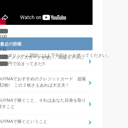
0:00
0:00
最近の投稿
2:11
ボリューム調節には上下矢印キーを使ってください。
SPGアメックスカードを使い、高級ホテルに
○○○○円で泊まってきた!!
BUYMAでおすすめのクレジットカード 超厳
選2枚! この２枚さえあれば大丈夫 !
BUYMAで稼ぐこと、それはあなた自身を取り
戻すこと
BUYMAで稼ぐということ