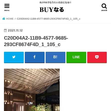
menu
search
HOME
C20D04A2-11B9-4577-9685-293CF8674F4D_1_105_c
2021.11.12
C20D04A2-11B9-4577-9685-
293CF8674F4D_1_105_c
LINE