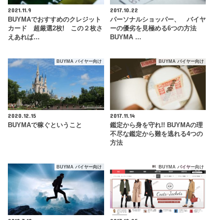
2021.11.9
2017.10.22
BUYMAでおすすめのクレジット
パーソナルショッパー、 バイヤ
カード 超厳選2枚! この２枚さ
ーの優劣を見極める6つの方法
えあれば…
BUYMA …
BUYMA バイヤー向け
BUYMA バイヤー向け
2020.12.15
2017.11.14
BUYMAで稼ぐということ
鑑定から身を守れ!! BUYMAの理
不尽な鑑定から難を逃れる4つの
方法
BUYMA バイヤー向け
BUYMA バイヤー向け