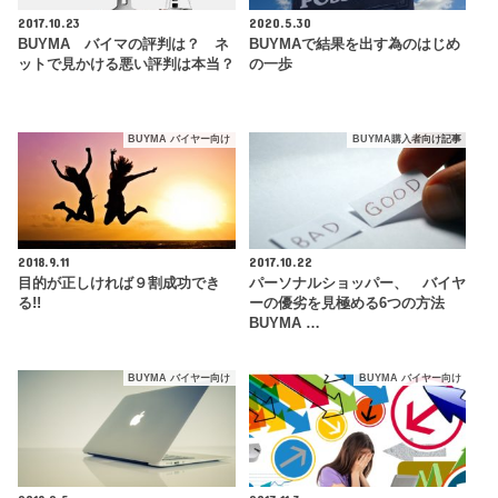
2017.10.23
2020.5.30
BUYMA バイマの評判は？ ネ
BUYMAで結果を出す為のはじめ
ットで見かける悪い評判は本当？
の一歩
BUYMA バイヤー向け
BUYMA購入者向け記事
2018.9.11
2017.10.22
目的が正しければ９割成功でき
パーソナルショッパー、 バイヤ
る!!
ーの優劣を見極める6つの方法
BUYMA …
BUYMA バイヤー向け
BUYMA バイヤー向け