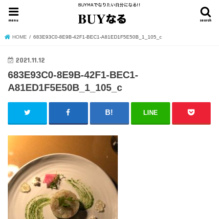
menu
search
HOME
683E93C0-8E9B-42F1-BEC1-A81ED1F5E50B_1_105_c
2021.11.12
683E93C0-8E9B-42F1-BEC1-
A81ED1F5E50B_1_105_c
LINE