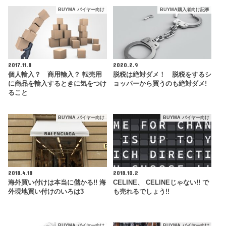
BUYMA バイヤー向け
BUYMA購入者向け記事
2017.11.8
2020.2.9
個人輸入？ 商用輸入？ 転売用
脱税は絶対ダメ！ 脱税をするシ
に商品を輸入するときに気をつけ
ョッパーから買うのも絶対ダメ!
ること
BUYMA バイヤー向け
BUYMA バイヤー向け
2018.4.18
2018.10.2
海外買い付けは本当に儲かる!! 海
CELINE、 CELINEじゃない!! で
外現地買い付けのいろは3
も売れるでしょう!!
BUYMA バイヤー向け
BUYMA バイヤー向け