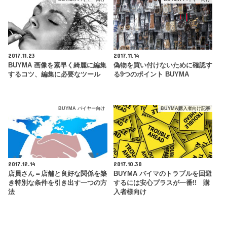
2017.11.23
2017.11.14
BUYMA 画像を素早く綺麗に編集
偽物を買い付けないために確認す
するコツ、編集に必要なツール
る9つのポイント BUYMA
BUYMA バイヤー向け
BUYMA購入者向け記事
2017.12.14
2017.10.30
店員さん＝店舗と良好な関係を築
BUYMA バイマのトラブルを回避
き特別な条件を引き出す一つの方
するには安心プラスが一番!! 購
法
入者様向け