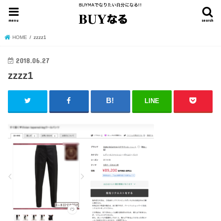
menu
search
HOME
zzzz1
2018.06.27
zzzz1
LINE