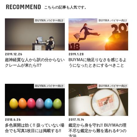
RECOMMEND
こちらの記事も人気です。
BUYMA バイヤー向け
BUYMA バイヤー向け
2019.12.26
2019.1.28
超神経質な人から訳の分からない
BUYMAに物足りなさを感じるよ
クレームが来たら!!?
うになったときにするべきこと
BUYMA バイヤー向け
BUYMA バイヤー向け
2018.6.26
2017.11.14
多色展開は効く!! 扱っていない場
鑑定から身を守れ!! BUYMAの理
合でも写真1枚目には掲載する!!
不尽な鑑定から難を逃れる4つの
方法