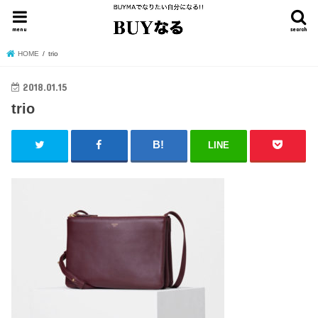
menu
search
HOME
trio
2018.01.15
trio
LINE