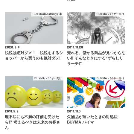
BUYMA購入者向け記事
BUYMA バイヤー向け
2020.2.9
2017.11.28
脱税は絶対ダメ！ 脱税をするシ
売れる、儲かる商品が見つからな
ョッパーから買うのも絶対ダメ!
い!! そんなときにする“ずらしリ
サーチ!”
BUYMA バイヤー向け
BUYMA バイヤー向け
2018.5.2
2017.11.3
理不尽にも不満の評価を受けた
欠陥品が届いたときの対処法
ら!? 考えるべきは未来のお客さ
BUYMA バイマ
ん