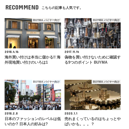
RECOMMEND
こちらの記事も人気です。
BUYMA バイヤー向け
BUYMA バイヤー向け
2018.4.16
2017.11.14
海外買い付けは本当に儲かる!! 海
偽物を買い付けないために確認す
外現地買い付けのいろは1
る9つのポイント BUYMA
BUYMA バイヤー向け
BUYMA バイヤー向け
2018.2.8
2020.1.1
日本のファッションのレベルは低
売れまくっているのはちょっとや
いのか? 日本人の好みは?
ばいかも。。。？