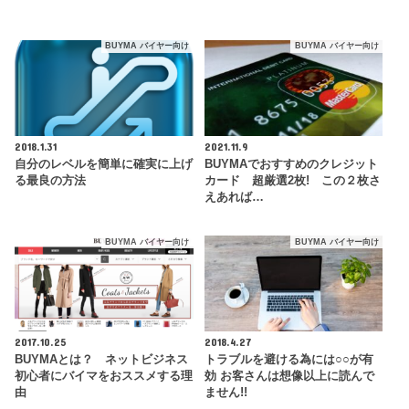
BUYMA バイヤー向け
BUYMA バイヤー向け
2018.1.31
2021.11.9
自分のレベルを簡単に確実に上げ
BUYMAでおすすめのクレジット
る最良の方法
カード 超厳選2枚! この２枚さ
えあれば…
BUYMA バイヤー向け
BUYMA バイヤー向け
2017.10.25
2018.4.27
BUYMAとは？ ネットビジネス
トラブルを避ける為には○○が有
初心者にバイマをおススメする理
効 お客さんは想像以上に読んで
由
ません!!