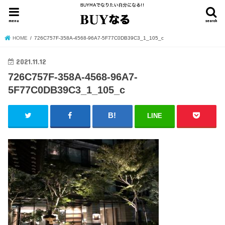
menu
search
HOME
726C757F-358A-4568-96A7-5F77C0DB39C3_1_105_c
2021.11.12
726C757F-358A-4568-96A7-
5F77C0DB39C3_1_105_c
LINE