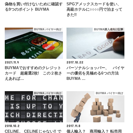
偽物を買い付けないために確認す
SPGアメックスカードを使い、
る9つのポイント BUYMA
高級ホテルに○○○○円で泊まって
きた!!
BUYMA バイヤー向け
BUYMA購入者向け記事
2021.11.9
2017.10.22
BUYMAでおすすめのクレジット
パーソナルショッパー、 バイヤ
カード 超厳選2枚! この２枚さ
ーの優劣を見極める6つの方法
えあれば…
BUYMA …
BUYMA バイヤー向け
BUYMA バイヤー向け
2018.10.2
2017.11.8
CELINE、 CELINEじゃない!! で
個人輸入？ 商用輸入？ 転売用