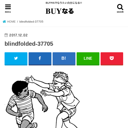
menu
search
HOME
blindfolded-37705
2017.12.02
blindfolded-37705
LINE