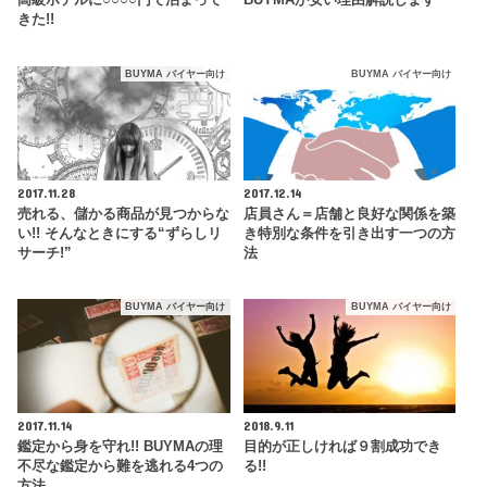
高級ホテルに○○○○円で泊まって
BUYMAが安い理由解説します
きた!!
BUYMA バイヤー向け
BUYMA バイヤー向け
2017.11.28
2017.12.14
売れる、儲かる商品が見つからな
店員さん＝店舗と良好な関係を築
い!! そんなときにする“ずらしリ
き特別な条件を引き出す一つの方
サーチ!”
法
BUYMA バイヤー向け
BUYMA バイヤー向け
2017.11.14
2018.9.11
鑑定から身を守れ!! BUYMAの理
目的が正しければ９割成功でき
不尽な鑑定から難を逃れる4つの
る!!
方法