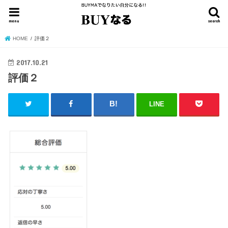
menu
search
HOME
評価２
2017.10.21
評価２
LINE