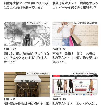
利益を大幅アップ!! 稼いでいる人
脱税は絶対ダメ！ 脱税をするシ
はこんな商品を扱っています
ョッパーから買うのも絶対ダメ!
BUYMA バイヤー向け
BUYMA購入者向け記事
2017.11.28
2017.10.22
売れる、儲かる商品が見つからな
本物？ 偽物？ 賢く お得に
い!! そんなときにする“ずらしリ
BUYMA バイマで買い物を楽しむ
サーチ!”
為の７つ…
BUYMA バイヤー向け
BUYMA バイヤー向け
2018.4.18
2017.10.25
海外買い付けは本当に儲かる!! 海
BUYMAとは？ ネットビジネス