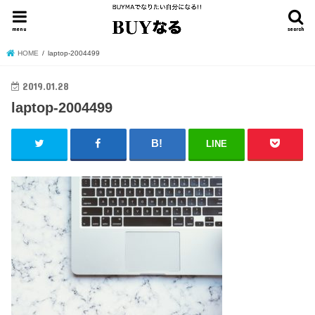
menu
search
HOME
laptop-2004499
2019.01.28
laptop-2004499
LINE