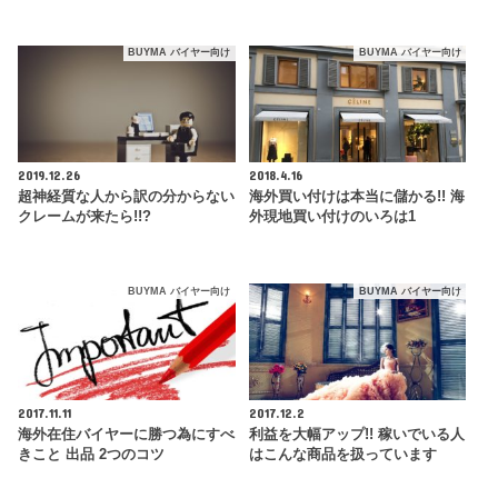
BUYMA バイヤー向け
BUYMA バイヤー向け
2019.12.26
2018.4.16
超神経質な人から訳の分からない
海外買い付けは本当に儲かる!! 海
クレームが来たら!!?
外現地買い付けのいろは1
BUYMA バイヤー向け
BUYMA バイヤー向け
2017.11.11
2017.12.2
海外在住バイヤーに勝つ為にすべ
利益を大幅アップ!! 稼いでいる人
きこと 出品 2つのコツ
はこんな商品を扱っています