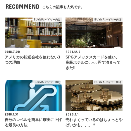
RECOMMEND
こちらの記事も人気です。
BUYMA バイヤー向け
BUYMA バイヤー向け
2018.7.20
2021.12.9
アメリカの転送会社を使わない3
SPGアメックスカードを使い、
つの理由
高級ホテルに○○○○円で泊まって
きた!!
BUYMA バイヤー向け
BUYMA バイヤー向け
2018.1.31
2020.1.1
自分のレベルを簡単に確実に上げ
売れまくっているのはちょっとや
る最良の方法
ばいかも。。。？