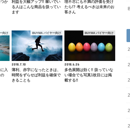
見つか
利益を大幅アップ!! 稼いでい
理不尽にも不満の評価を受け
る人はこんな商品を扱ってい
たら!? 考えるべきは未来のお
ます
客さん
ヤー向け
BUYMA バイヤー向け
BUYMA バイヤー向け
2018.7.10
2018.6.26
手に入
薄利、赤字になったときは、
多色展開は効く!! 扱っていな
なの
時間をずらせば利益を確保で
い場合でも写真1枚目には掲
きることも
載する!!