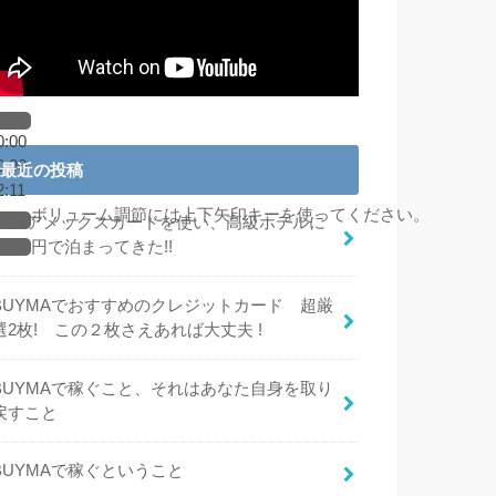
0:00
0:00
最近の投稿
2:11
ボリューム調節には上下矢印キーを使ってください。
SPGアメックスカードを使い、高級ホテルに
○○○○円で泊まってきた!!
BUYMAでおすすめのクレジットカード 超厳
選2枚! この２枚さえあれば大丈夫 !
BUYMAで稼ぐこと、それはあなた自身を取り
戻すこと
BUYMAで稼ぐということ