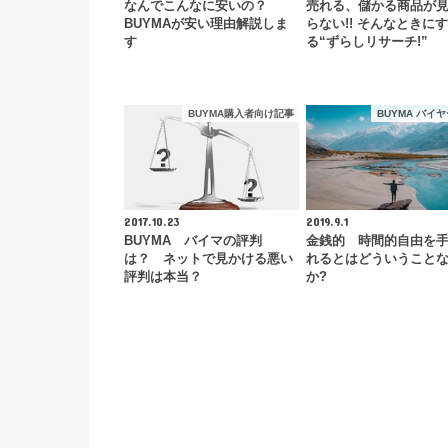
なんでこんなに安いの？
売れる、儲かる商品が
BUYMAが安い理由解説しま
らない!! そんなときにす
す
る“ずらしリサーチ!”
BUYMA購入者向け記事
BUYMA バイ
2017.10.23
2019.9.1
BUYMA バイマの評判
金銭的 時間的自由を
は？ ネットで見かける悪い
れるとはどういうこと
評判は本当？
か?