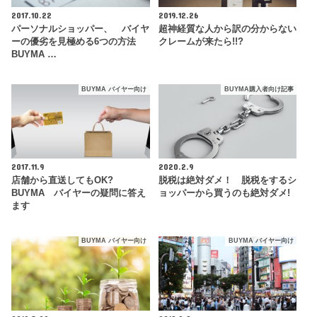
2017.10.22
2019.12.26
パーソナルショッパー、 バイヤ
超神経質な人から訳の分からない
ーの優劣を見極める6つの方法
クレームが来たら!!?
BUYMA …
BUYMA バイヤー向け
BUYMA購入者向け記事
2017.11.9
2020.2.9
店舗から直送してもOK?
脱税は絶対ダメ！ 脱税をするシ
BUYMA バイヤーの疑問に答え
ョッパーから買うのも絶対ダメ!
ます
BUYMA バイヤー向け
BUYMA バイヤー向け