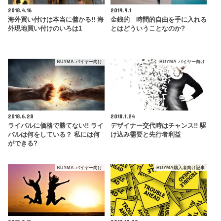
2018.4.16
2019.9.1
海外買い付けは本当に儲かる!! 海
金銭的 時間的自由を手に入れる
外現地買い付けのいろは1
とはどういうことなのか?
BUYMA バイヤー向け
BUYMA バイヤー向け
2018.6.28
2018.1.24
ライバルに価格で勝てない!! ライ
デザイナー交代時はチャンス!! 駆
バルは何をしている？ 私には何
け込み需要と先行者利益
ができる?
BUYMA バイヤー向け
BUYMA購入者向け記事