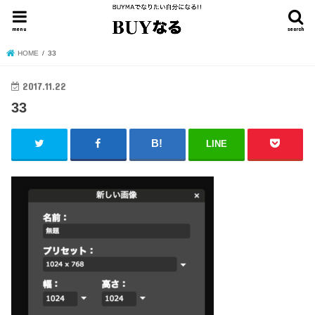
menu
search
HOME
33
2017.11.22
33
LINE