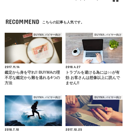
RECOMMEND
こちらの記事も人気です。
BUYMA バイヤー向け
BUYMA バイヤー向け
2017.11.14
2018.4.27
鑑定から身を守れ!! BUYMAの理
トラブルを避ける為には○○が有
不尽な鑑定から難を逃れる4つの
効 お客さんは想像以上に読んで
方法
ません!!
BUYMA バイヤー向け
BUYMA バイヤー向け
2018.7.10
2017.10.25