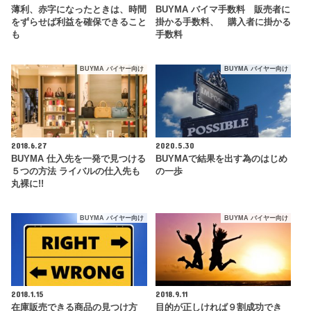
薄利、赤字になったときは、時間
BUYMA バイマ手数料 販売者に
をずらせば利益を確保できること
掛かる手数料、 購入者に掛かる
も
手数料
BUYMA バイヤー向け
BUYMA バイヤー向け
2018.6.27
2020.5.30
BUYMA 仕入先を一発で見つける
BUYMAで結果を出す為のはじめ
５つの方法 ライバルの仕入先も
の一歩
丸裸に!!
BUYMA バイヤー向け
BUYMA バイヤー向け
2018.1.15
2018.9.11
在庫販売できる商品の見つけ方
目的が正しければ９割成功でき